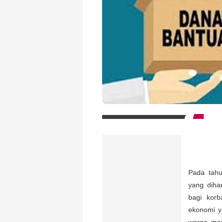
Pada tahu
yang diha
bagi korb
ekonomi y
warga men