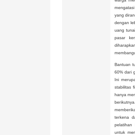
mengatasi
yang dira
dengan le
uang tunai
pasar ke
diharapka
membangun
Bantuan t
60% dari 
Ini merup
stabilita
hanya mem
berikutny
memberika
terkena d
pelatihan
untuk men