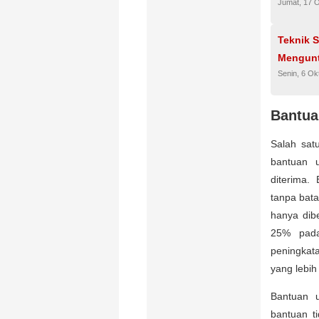
Jumat, 17 
Teknik S
Mengun
Senin, 6 Ok
Bantua
Salah sat
bantuan 
diterima.
tanpa bat
hanya dib
25% pada
peningkat
yang lebih
Bantuan u
bantuan t