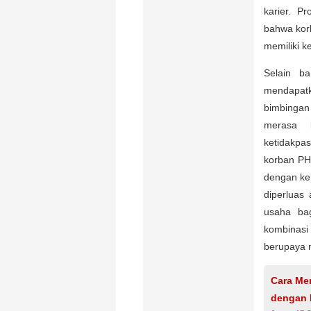
karier. P
bahwa korb
memiliki k
Selain b
mendapat
bimbingan
merasa k
ketidakpas
korban PH
dengan ke
diperluas
usaha bag
kombinasi 
berupaya m
Cara Me
dengan 