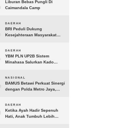
1
Liburan Bebas Pungli Di
Caimandala Camp
2
DAERAH
BRI Peduli Dukung
Kesejahteraan Masyarakat
Lewat Bantuan Sembako di
Probolinggo
3
DAERAH
YBM PLN UP2B Sistem
Minahasa Salurkan Kado
Muharram 1448 H bagi 45
Anak Yatim dan Dhuafa
4
NASIONAL
Tomohon
BAMUS Betawi Perkuat Sinergi
dengan Polda Metro Jaya,
Tegaskan Komitmen Menjaga
Jakarta Aman, Damai, dan
5
DAERAH
Kondusif Jelang HUT ke-81
Ketika Ayah Hadir Sepenuh
Republik Indonesia
Hati, Anak Tumbuh Lebih
Berani: Kisah Hangat