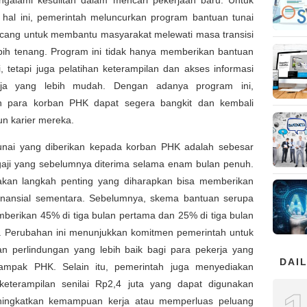
 hal ini, pemerintah meluncurkan program bantuan tunai
ncang untuk membantu masyarakat melewati masa transisi
bih tenang. Program ini tidak hanya memberikan bantuan
, tetapi juga pelatihan keterampilan dan akses informasi
rja yang lebih mudah. Dengan adanya program ini,
n para korban PHK dapat segera bangkit dan kembali
 karier mereka.
unai yang diberikan kepada korban PHK adalah sebesar
gaji yang sebelumnya diterima selama enam bulan penuh.
akan langkah penting yang diharapkan bisa memberikan
s finansial sementara. Sebelumnya, skema bantuan serupa
berikan 45% di tiga bulan pertama dan 25% di tiga bulan
a. Perubahan ini menunjukkan komitmen pemerintah untuk
n perlindungan yang lebih baik bagi para pekerja yang
DAIL
ampak PHK. Selain itu, pemerintah juga menyediakan
 keterampilan senilai Rp2,4 juta yang dapat digunakan
ingkatkan kemampuan kerja atau memperluas peluang