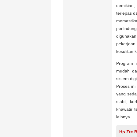
demikian,
terlepas d
memastika
perlindung
digunaka
pekerjaan
kesulitan 
Program i
mudah da
sistem dig
Proses in
yang seda
stabil, k
khawatir 
lainnya.
Hp Zte 