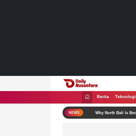
Lewati
ke
konten
Daily Nusantara
Menyajikan Fakta, Menginspirasi Ban
Berita
Teknologi
hese Bali Itinerary Ideas
Why North Bali Is Becoming the
NEWS