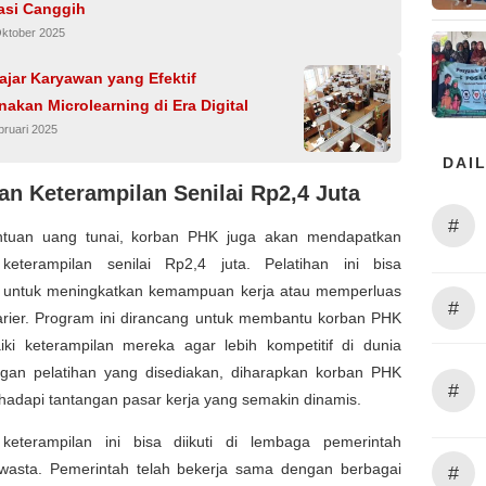
asi Canggih
Oktober 2025
ajar Karyawan yang Efektif
kan Microlearning di Era Digital
bruari 2025
DAIL
han Keterampilan Senilai Rp2,4 Juta
#
ntuan uang tunai, korban PHK juga akan mendapatkan
 keterampilan senilai Rp2,4 juta. Pelatihan ini bisa
 untuk meningkatkan kemampuan kerja atau memperluas
#
arier. Program ini dirancang untuk membantu korban PHK
ki keterampilan mereka agar lebih kompetitif di dunia
ngan pelatihan yang disediakan, diharapkan korban PHK
#
adapi tantangan pasar kerja yang semakin dinamis.
 keterampilan ini bisa diikuti di lembaga pemerintah
asta. Pemerintah telah bekerja sama dengan berbagai
#