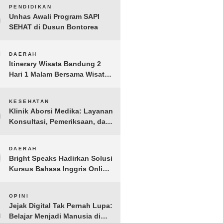
BERGEMA di Palembang
6
PENDIDIKAN
Unhas Awali Program SAPI
SEHAT di Dusun Bontorea
7
DAERAH
Itinerary Wisata Bandung 2
Hari 1 Malam Bersama Wisata
Happy
8
KESEHATAN
Klinik Aborsi Medika: Layanan
Konsultasi, Pemeriksaan, dan
Klinik Kuret di Jakarta Pusat
9
DAERAH
Bright Speaks Hadirkan Solusi
Kursus Bahasa Inggris Online
1-on-1 Interaktif untuk
Tingkatkan Kepercayaan Diri
10
OPINI
Bicara
Jejak Digital Tak Pernah Lupa:
Belajar Menjadi Manusia di