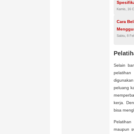
Spesifik
Kamis, 16 
Cara Bel
Mengguna
Sabtu, 8 Fe
Pelati
Selain ba
pelatihan
digunakan
peluang k
memperbai
kerja. De
bisa mengh
Pelatihan
maupun sw