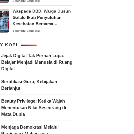
Anak
2 minggu yang lalu
Waspada DBD, Warga Dusun
Galalo Ikuti Penyuluhan
Kesehatan Bersama
Mahasiswa Pemberdayaan
3 minggu yang lalu
Masyarakat R-15 UNTAG
Surabaya 2026
Y KOPI
Jejak Digital Tak Pernah Lupa:
Belajar Menjadi Manusia di Ruang
Digital
Sertifikasi Guru, Kebijakan
Berlanjut
Beauty Privilege: Ketika Wajah
Menentukan Nilai Seseorang di
Mata Dunia
Menjaga Demokrasi Melalui
Partisipasi Mahasiswa