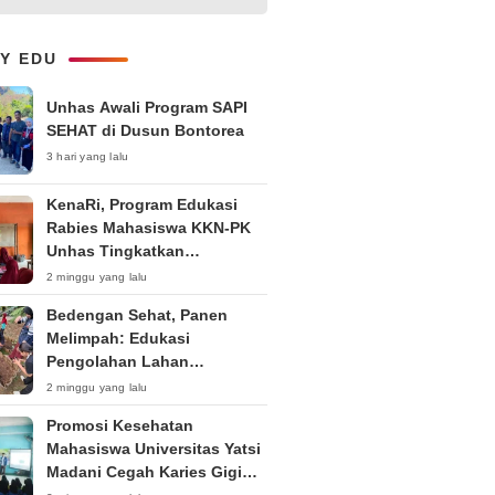
Ruang Digital
LY EDU
Unhas Awali Program SAPI
SEHAT di Dusun Bontorea
3 hari yang lalu
KenaRi, Program Edukasi
Rabies Mahasiswa KKN-PK
Unhas Tingkatkan
Kesadaran Siswa SD Negeri 4
2 minggu yang lalu
Maccorawalie
Bedengan Sehat, Panen
Melimpah: Edukasi
Pengolahan Lahan
Bedengan Organik bagi KWT
2 minggu yang lalu
dan Ibu PKK RT 04 RW 01
Promosi Kesehatan
Kelurahan Pakintelan
Mahasiswa Universitas Yatsi
Madani Cegah Karies Gigi