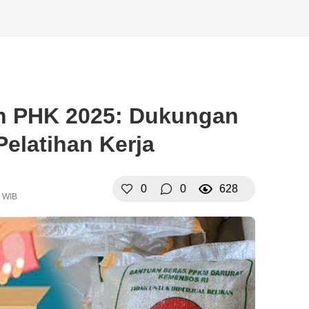
n PHK 2025: Dukungan
elatihan Kerja
0
0
628
4 WIB