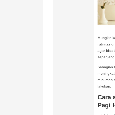
Mungkin ka
rutinitas 
agar bisa t
sepanjang 
Sebagian 
meningkatk
minuman te
lakukan.
Cara 
Pagi 