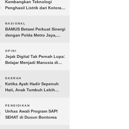
1
Kembangkan Teknologi
Penghasil Listrik dari Kotoran
Sapi, BioVolt Wakili Indonesia
di Semifinal Asia Pasifik
2
NASIONAL
BAMUS Betawi Perkuat Sinergi
dengan Polda Metro Jaya,
Tegaskan Komitmen Menjaga
Jakarta Aman, Damai, dan
3
OPINI
Kondusif Jelang HUT ke-81
Jejak Digital Tak Pernah Lupa:
Republik Indonesia
Belajar Menjadi Manusia di
Ruang Digital
4
DAERAH
Ketika Ayah Hadir Sepenuh
Hati, Anak Tumbuh Lebih
Berani: Kisah Hangat
BERGEMA di Palembang
5
PENDIDIKAN
Unhas Awali Program SAPI
SEHAT di Dusun Bontorea