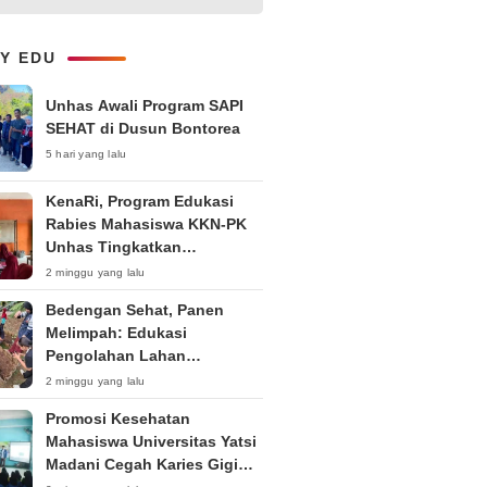
Layanan B2B dan Perluas
Jangkauan Bisnis
LY EDU
Unhas Awali Program SAPI
SEHAT di Dusun Bontorea
5 hari yang lalu
KenaRi, Program Edukasi
Rabies Mahasiswa KKN-PK
Unhas Tingkatkan
Kesadaran Siswa SD Negeri 4
2 minggu yang lalu
Maccorawalie
Bedengan Sehat, Panen
Melimpah: Edukasi
Pengolahan Lahan
Bedengan Organik bagi KWT
2 minggu yang lalu
dan Ibu PKK RT 04 RW 01
Promosi Kesehatan
Kelurahan Pakintelan
Mahasiswa Universitas Yatsi
Madani Cegah Karies Gigi