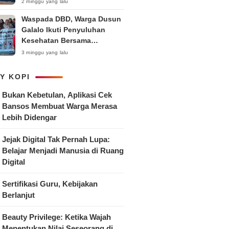
Anak
2 minggu yang lalu
Waspada DBD, Warga Dusun
Galalo Ikuti Penyuluhan
Kesehatan Bersama
Mahasiswa Pemberdayaan
3 minggu yang lalu
Masyarakat R-15 UNTAG
Surabaya 2026
Y KOPI
Bukan Kebetulan, Aplikasi Cek
Bansos Membuat Warga Merasa
Lebih Didengar
Jejak Digital Tak Pernah Lupa:
Belajar Menjadi Manusia di Ruang
Digital
Sertifikasi Guru, Kebijakan
Berlanjut
Beauty Privilege: Ketika Wajah
Menentukan Nilai Seseorang di