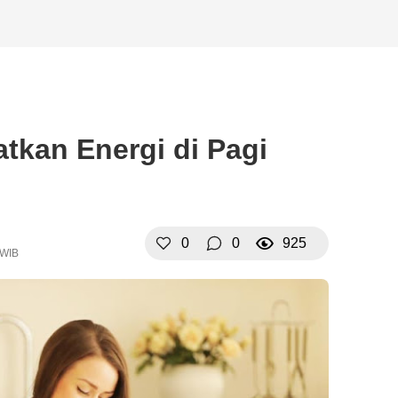
tkan Energi di Pagi
0
0
925
 WIB