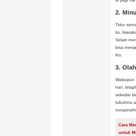
2. Minu
Tidur sem
itu, biasa
Selain men
bisa menja
lho.
3. Ola
Walaupun 
hari, teta
sekedar be
tubuhmu a
norepinefr
Cara Me
untuk Me