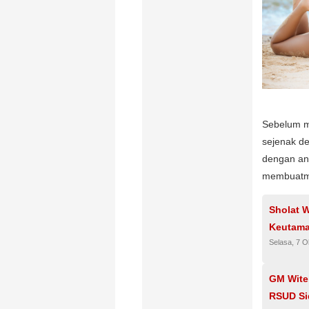
Sebelum me
sejenak de
dengan ang
membuatmu 
Sholat W
Keutama
Selasa, 7 O
GM Wite
RSUD Si