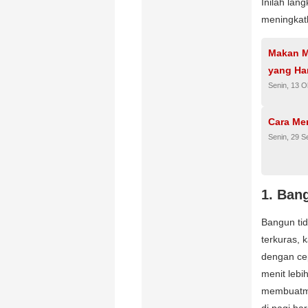
Inilah lan
meningkatk
Makan M
yang Ha
Senin, 13 O
Cara Me
Senin, 29 
1. Ban
Bangun ti
terkuras, 
dengan cep
menit lebi
membuatmu
di pagi ha