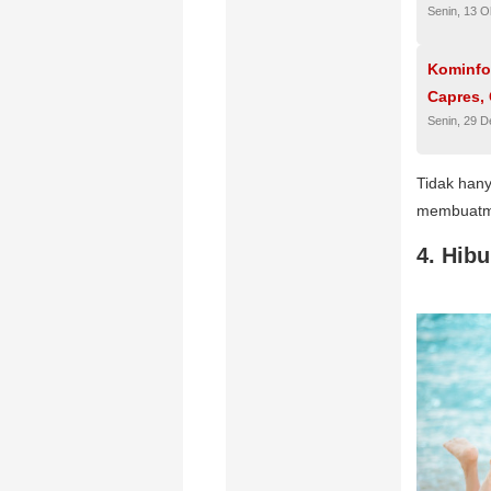
Senin, 13 O
Kominfo 
Capres,
Senin, 29 
Tidak hanya
membuatmu 
4. Hibu