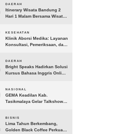
6
DAERAH
Itinerary Wisata Bandung 2
Hari 1 Malam Bersama Wisata
Happy
7
KESEHATAN
Klinik Aborsi Medika: Layanan
Konsultasi, Pemeriksaan, dan
Klinik Kuret di Jakarta Pusat
8
DAERAH
Bright Speaks Hadirkan Solusi
Kursus Bahasa Inggris Online
1-on-1 Interaktif untuk
Tingkatkan Kepercayaan Diri
9
NASIONAL
Bicara
GEMA Keadilan Kab.
Tasikmalaya Gelar Talkshow
Kepemudaan “Peran Strategis
Pemuda dalam Upaya Bela
10
BISNIS
Negara di Era Post-Truth”
Lima Tahun Berkembang,
Golden Black Coffee Perkuat