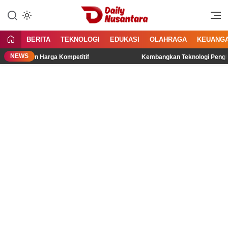
Lewati
ke
Menyajikan Fakta, Menginspirasi
Daily Nusantara
konten
Bangsa
BERITA
TEKNOLOGI
EDUKASI
OLAHRAGA
KEUANG
NEWS
as dan Harga Kompetitif
Kembangkan Teknologi Penghasil Listri