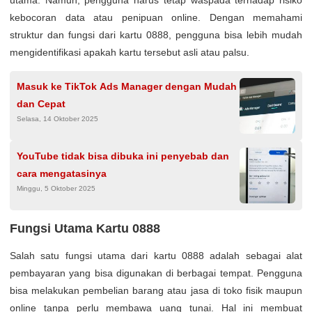
kebocoran data atau penipuan online. Dengan memahami
struktur dan fungsi dari kartu 0888, pengguna bisa lebih mudah
mengidentifikasi apakah kartu tersebut asli atau palsu.
Masuk ke TikTok Ads Manager dengan Mudah
dan Cepat
Selasa, 14 Oktober 2025
YouTube tidak bisa dibuka ini penyebab dan
cara mengatasinya
Minggu, 5 Oktober 2025
Fungsi Utama Kartu 0888
Salah satu fungsi utama dari kartu 0888 adalah sebagai alat
pembayaran yang bisa digunakan di berbagai tempat. Pengguna
bisa melakukan pembelian barang atau jasa di toko fisik maupun
online tanpa perlu membawa uang tunai. Hal ini membuat