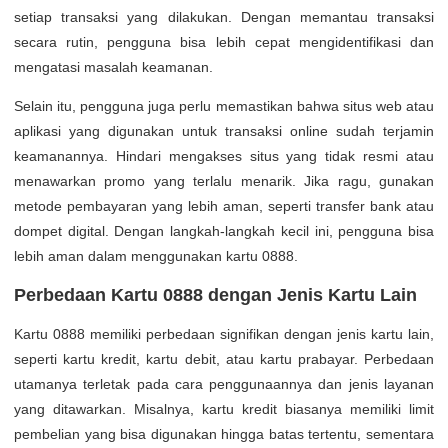
setiap transaksi yang dilakukan. Dengan memantau transaksi
secara rutin, pengguna bisa lebih cepat mengidentifikasi dan
mengatasi masalah keamanan.
Selain itu, pengguna juga perlu memastikan bahwa situs web atau
aplikasi yang digunakan untuk transaksi online sudah terjamin
keamanannya. Hindari mengakses situs yang tidak resmi atau
menawarkan promo yang terlalu menarik. Jika ragu, gunakan
metode pembayaran yang lebih aman, seperti transfer bank atau
dompet digital. Dengan langkah-langkah kecil ini, pengguna bisa
lebih aman dalam menggunakan kartu 0888.
Perbedaan Kartu 0888 dengan Jenis Kartu Lain
Kartu 0888 memiliki perbedaan signifikan dengan jenis kartu lain,
seperti kartu kredit, kartu debit, atau kartu prabayar. Perbedaan
utamanya terletak pada cara penggunaannya dan jenis layanan
yang ditawarkan. Misalnya, kartu kredit biasanya memiliki limit
pembelian yang bisa digunakan hingga batas tertentu, sementara