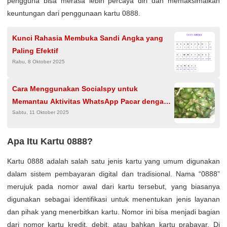
pengguna bisa merasa lebih percaya diri dan memaksimalkan
keuntungan dari penggunaan kartu 0888.
Kunci Rahasia Membuka Sandi Angka yang
Paling Efektif
Rabu, 8 Oktober 2025
Cara Menggunakan Socialspy untuk
Memantau Aktivitas WhatsApp Pacar dengan
Sabtu, 11 Oktober 2025
Aman
Apa Itu Kartu 0888?
Kartu 0888 adalah salah satu jenis kartu yang umum digunakan
dalam sistem pembayaran digital dan tradisional. Nama “0888”
merujuk pada nomor awal dari kartu tersebut, yang biasanya
digunakan sebagai identifikasi untuk menentukan jenis layanan
dan pihak yang menerbitkan kartu. Nomor ini bisa menjadi bagian
dari nomor kartu kredit, debit, atau bahkan kartu prabayar. Di