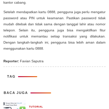
kantor cabang.
Setelah mendapatkan kartu 0888, pengguna juga perlu mengatur
password atau PIN untuk keamanan. Pastikan password tidak
mudah ditebak dan tidak sama dengan tanggal lahir atau nomor
telepon. Selain itu, pengguna juga bisa mengaktifkan fitur
notifikasi untuk memantau setiap transaksi yang dilakukan.
Dengan langkah-langkah ini, pengguna bisa lebih aman dalam
menggunakan kartu 0888.
Reporter:
Favian Saputra
TAG
BACA JUGA
TUTORIAL
23 Maret 2026