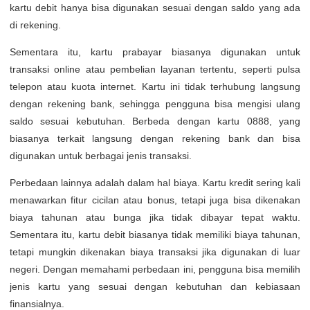
kartu debit hanya bisa digunakan sesuai dengan saldo yang ada
di rekening.
Sementara itu, kartu prabayar biasanya digunakan untuk
transaksi online atau pembelian layanan tertentu, seperti pulsa
telepon atau kuota internet. Kartu ini tidak terhubung langsung
dengan rekening bank, sehingga pengguna bisa mengisi ulang
saldo sesuai kebutuhan. Berbeda dengan kartu 0888, yang
biasanya terkait langsung dengan rekening bank dan bisa
digunakan untuk berbagai jenis transaksi.
Perbedaan lainnya adalah dalam hal biaya. Kartu kredit sering kali
menawarkan fitur cicilan atau bonus, tetapi juga bisa dikenakan
biaya tahunan atau bunga jika tidak dibayar tepat waktu.
Sementara itu, kartu debit biasanya tidak memiliki biaya tahunan,
tetapi mungkin dikenakan biaya transaksi jika digunakan di luar
negeri. Dengan memahami perbedaan ini, pengguna bisa memilih
jenis kartu yang sesuai dengan kebutuhan dan kebiasaan
finansialnya.