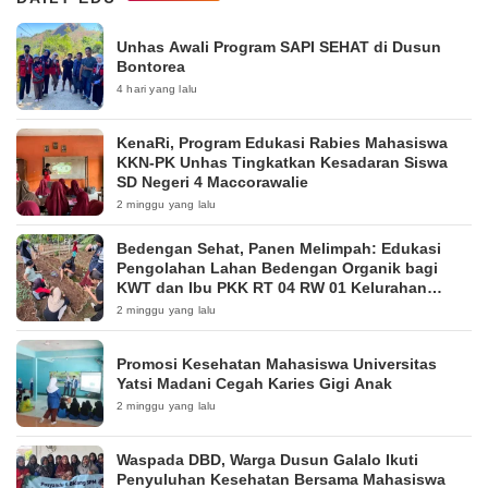
Unhas Awali Program SAPI SEHAT di Dusun
Bontorea
4 hari yang lalu
KenaRi, Program Edukasi Rabies Mahasiswa
KKN-PK Unhas Tingkatkan Kesadaran Siswa
SD Negeri 4 Maccorawalie
2 minggu yang lalu
Bedengan Sehat, Panen Melimpah: Edukasi
Pengolahan Lahan Bedengan Organik bagi
KWT dan Ibu PKK RT 04 RW 01 Kelurahan
Pakintelan
2 minggu yang lalu
Promosi Kesehatan Mahasiswa Universitas
Yatsi Madani Cegah Karies Gigi Anak
2 minggu yang lalu
Waspada DBD, Warga Dusun Galalo Ikuti
Penyuluhan Kesehatan Bersama Mahasiswa