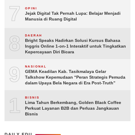
7
OPINI
Jejak Digital Tak Pernah Lupa: Belajar Menjadi
Manusia di Ruang Digital
8
DAERAH
Bright Speaks Hadirkan Solusi Kursus Bahasa
Inggris Online 1-on-1 Interaktif untuk Tingkatkan
Kepercayaan Diri Bicara
9
NASIONAL
GEMA Keadilan Kab. Tasikmalaya Gelar
Talkshow Kepemudaan “Peran Strategis Pemuda
dalam Upaya Bela Negara di Era Post-Truth”
10
BISNIS
Lima Tahun Berkembang, Golden Black Coffee
Perkuat Layanan B2B dan Perluas Jangkauan
Bisnis
DAILY EDU