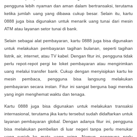
pengguna lebih nyaman dan aman dalam bertransaksi, terutama
ketika jumlah uang yang dibawa cukup besar. Selain itu, kartu
0888 juga bisa digunakan untuk menarik uang tunai dari mesin
ATM atau layanan setor tunai di bank.
Selain sebagai alat pembayaran, kartu 0888 juga bisa digunakan
untuk melakukan pembayaran tagihan bulanan, seperti tagihan
listrik, air, internet, atau TV kabel. Dengan fitur ini, pengguna tidak
perlu repot-repot pergi ke loket pembayaran atau mengirimkan
uang melalui transfer bank. Cukup dengan menyisipkan kartu ke
mesin pembaca, pengguna bisa langsung melakukan
pembayaran secara instan. Fitur ini sangat berguna bagi mereka
yang ingin menghemat waktu dan tenaga.
Kartu 0888 juga bisa digunakan untuk melakukan transaksi
internasional, terutama jika kartu tersebut sudah didaftarkan untuk
layanan pembayaran global. Dengan adanya fitur ini, pengguna
bisa melakukan pembelian di luar negeri tanpa perlu menukar
uang rupiah ke mata uang asing. Namun, pengguna perlu