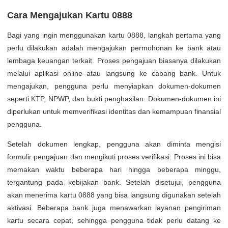
Cara Mengajukan Kartu 0888
Bagi yang ingin menggunakan kartu 0888, langkah pertama yang
perlu dilakukan adalah mengajukan permohonan ke bank atau
lembaga keuangan terkait. Proses pengajuan biasanya dilakukan
melalui aplikasi online atau langsung ke cabang bank. Untuk
mengajukan, pengguna perlu menyiapkan dokumen-dokumen
seperti KTP, NPWP, dan bukti penghasilan. Dokumen-dokumen ini
diperlukan untuk memverifikasi identitas dan kemampuan finansial
pengguna.
Setelah dokumen lengkap, pengguna akan diminta mengisi
formulir pengajuan dan mengikuti proses verifikasi. Proses ini bisa
memakan waktu beberapa hari hingga beberapa minggu,
tergantung pada kebijakan bank. Setelah disetujui, pengguna
akan menerima kartu 0888 yang bisa langsung digunakan setelah
aktivasi. Beberapa bank juga menawarkan layanan pengiriman
kartu secara cepat, sehingga pengguna tidak perlu datang ke