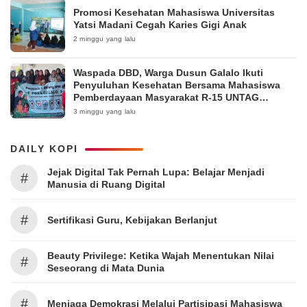
Promosi Kesehatan Mahasiswa Universitas
Yatsi Madani Cegah Karies Gigi Anak
2 minggu yang lalu
Waspada DBD, Warga Dusun Galalo Ikuti
Penyuluhan Kesehatan Bersama Mahasiswa
Pemberdayaan Masyarakat R-15 UNTAG
Surabaya 2026
3 minggu yang lalu
DAILY KOPI
Jejak Digital Tak Pernah Lupa: Belajar Menjadi
#
Manusia di Ruang Digital
#
Sertifikasi Guru, Kebijakan Berlanjut
Beauty Privilege: Ketika Wajah Menentukan Nilai
#
Seseorang di Mata Dunia
#
Menjaga Demokrasi Melalui Partisipasi Mahasiswa