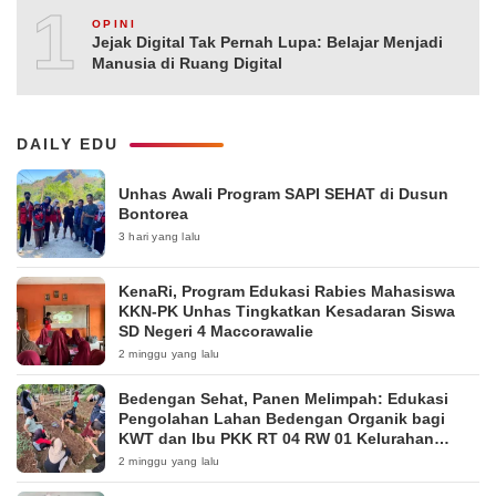
10
OPINI
Jejak Digital Tak Pernah Lupa: Belajar Menjadi
Manusia di Ruang Digital
DAILY EDU
Unhas Awali Program SAPI SEHAT di Dusun
Bontorea
3 hari yang lalu
KenaRi, Program Edukasi Rabies Mahasiswa
KKN-PK Unhas Tingkatkan Kesadaran Siswa
SD Negeri 4 Maccorawalie
2 minggu yang lalu
Bedengan Sehat, Panen Melimpah: Edukasi
Pengolahan Lahan Bedengan Organik bagi
KWT dan Ibu PKK RT 04 RW 01 Kelurahan
Pakintelan
2 minggu yang lalu