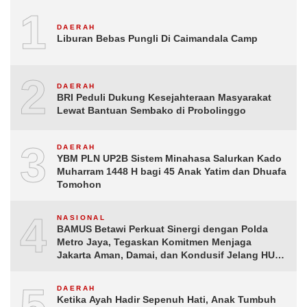
1
DAERAH
Liburan Bebas Pungli Di Caimandala Camp
2
DAERAH
BRI Peduli Dukung Kesejahteraan Masyarakat
Lewat Bantuan Sembako di Probolinggo
3
DAERAH
YBM PLN UP2B Sistem Minahasa Salurkan Kado
Muharram 1448 H bagi 45 Anak Yatim dan Dhuafa
Tomohon
4
NASIONAL
BAMUS Betawi Perkuat Sinergi dengan Polda
Metro Jaya, Tegaskan Komitmen Menjaga
Jakarta Aman, Damai, dan Kondusif Jelang HUT
ke-81 Republik Indonesia
5
DAERAH
Ketika Ayah Hadir Sepenuh Hati, Anak Tumbuh