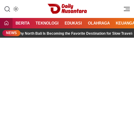
Lewati
ke
Menyajikan Fakta, Menginspirasi
Daily Nusantara
konten
Bangsa
BERITA
TEKNOLOGI
EDUKASI
OLAHRAGA
KEUANG
NEWS
Why North Bali Is Becoming the Favorite Destination for Slow Travelers