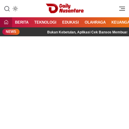
Lewati
ke
Menyajikan Fakta, Menginspirasi
Daily Nusantara
konten
Bangsa
BERITA
TEKNOLOGI
EDUKASI
OLAHRAGA
KEUANG
NEWS
dan Anak
Bukan Kebetulan, Aplikasi Cek Bansos Membuat Wa