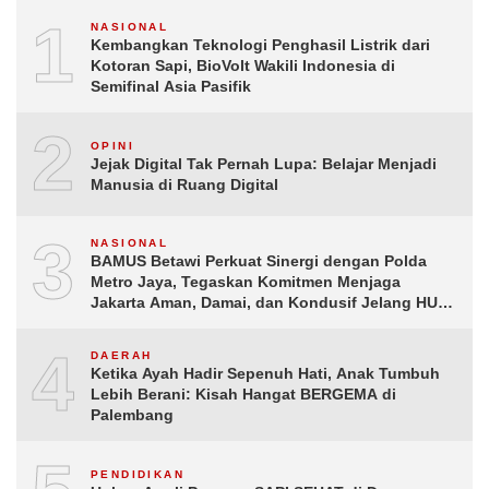
1
NASIONAL
Kembangkan Teknologi Penghasil Listrik dari
Kotoran Sapi, BioVolt Wakili Indonesia di
Semifinal Asia Pasifik
2
OPINI
Jejak Digital Tak Pernah Lupa: Belajar Menjadi
Manusia di Ruang Digital
3
NASIONAL
BAMUS Betawi Perkuat Sinergi dengan Polda
Metro Jaya, Tegaskan Komitmen Menjaga
Jakarta Aman, Damai, dan Kondusif Jelang HUT
ke-81 Republik Indonesia
4
DAERAH
Ketika Ayah Hadir Sepenuh Hati, Anak Tumbuh
Lebih Berani: Kisah Hangat BERGEMA di
Palembang
PENDIDIKAN