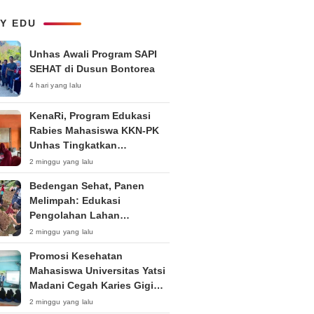
Pemuda dalam Upaya Bela
Negara di Era Post-Truth”
LY EDU
Unhas Awali Program SAPI
SEHAT di Dusun Bontorea
4 hari yang lalu
KenaRi, Program Edukasi
Rabies Mahasiswa KKN-PK
Unhas Tingkatkan
Kesadaran Siswa SD Negeri 4
2 minggu yang lalu
Maccorawalie
Bedengan Sehat, Panen
Melimpah: Edukasi
Pengolahan Lahan
Bedengan Organik bagi KWT
2 minggu yang lalu
dan Ibu PKK RT 04 RW 01
Promosi Kesehatan
Kelurahan Pakintelan
Mahasiswa Universitas Yatsi
Madani Cegah Karies Gigi
Anak
2 minggu yang lalu