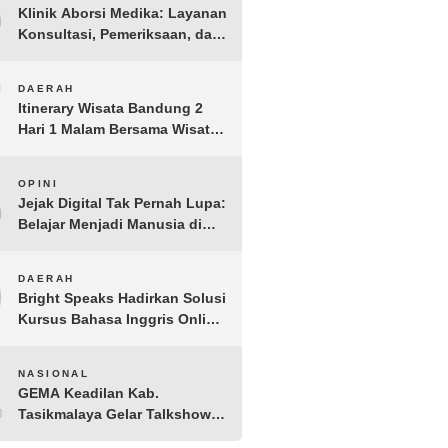
6
Klinik Aborsi Medika: Layanan
Konsultasi, Pemeriksaan, dan
Klinik Kuret di Jakarta Pusat
7
DAERAH
Itinerary Wisata Bandung 2
Hari 1 Malam Bersama Wisata
Happy
8
OPINI
Jejak Digital Tak Pernah Lupa:
Belajar Menjadi Manusia di
Ruang Digital
9
DAERAH
Bright Speaks Hadirkan Solusi
Kursus Bahasa Inggris Online
1-on-1 Interaktif untuk
Tingkatkan Kepercayaan Diri
10
NASIONAL
Bicara
GEMA Keadilan Kab.
Tasikmalaya Gelar Talkshow
Kepemudaan “Peran Strategis