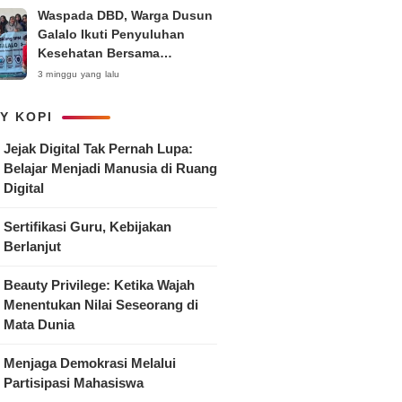
Waspada DBD, Warga Dusun
Galalo Ikuti Penyuluhan
Kesehatan Bersama
Mahasiswa Pemberdayaan
3 minggu yang lalu
Masyarakat R-15 UNTAG
Surabaya 2026
Y KOPI
Jejak Digital Tak Pernah Lupa:
Belajar Menjadi Manusia di Ruang
Digital
Sertifikasi Guru, Kebijakan
Berlanjut
Beauty Privilege: Ketika Wajah
Menentukan Nilai Seseorang di
Mata Dunia
Menjaga Demokrasi Melalui
Partisipasi Mahasiswa