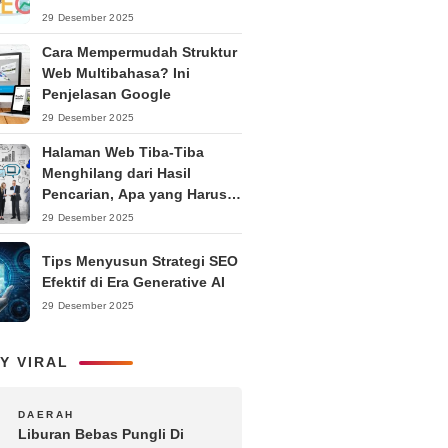
Ranking
29 Desember 2025
Cara Mempermudah Struktur
Web Multibahasa? Ini
Penjelasan Google
29 Desember 2025
Halaman Web Tiba-Tiba
Menghilang dari Hasil
Pencarian, Apa yang Harus
Dilakukan?
29 Desember 2025
Tips Menyusun Strategi SEO
Efektif di Era Generative AI
29 Desember 2025
Y VIRAL
1
DAERAH
Liburan Bebas Pungli Di