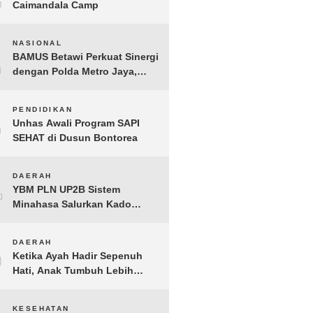
Caimandala Camp
2
NASIONAL
BAMUS Betawi Perkuat Sinergi
dengan Polda Metro Jaya,
Tegaskan Komitmen Menjaga
Jakarta Aman, Damai, dan
3
PENDIDIKAN
Kondusif Jelang HUT ke-81
Unhas Awali Program SAPI
Republik Indonesia
SEHAT di Dusun Bontorea
4
DAERAH
YBM PLN UP2B Sistem
Minahasa Salurkan Kado
Muharram 1448 H bagi 45
Anak Yatim dan Dhuafa
5
DAERAH
Tomohon
Ketika Ayah Hadir Sepenuh
Hati, Anak Tumbuh Lebih
Berani: Kisah Hangat
BERGEMA di Palembang
KESEHATAN