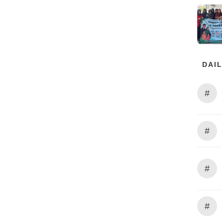
DAIL
#
#
#
#