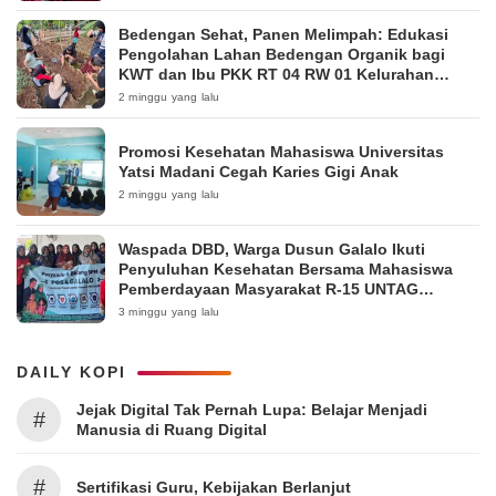
Bedengan Sehat, Panen Melimpah: Edukasi
Pengolahan Lahan Bedengan Organik bagi
KWT dan Ibu PKK RT 04 RW 01 Kelurahan
Pakintelan
2 minggu yang lalu
Promosi Kesehatan Mahasiswa Universitas
Yatsi Madani Cegah Karies Gigi Anak
2 minggu yang lalu
Waspada DBD, Warga Dusun Galalo Ikuti
Penyuluhan Kesehatan Bersama Mahasiswa
Pemberdayaan Masyarakat R-15 UNTAG
Surabaya 2026
3 minggu yang lalu
DAILY KOPI
Jejak Digital Tak Pernah Lupa: Belajar Menjadi
#
Manusia di Ruang Digital
#
Sertifikasi Guru, Kebijakan Berlanjut