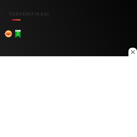
TERVERIFIKASI
Menu Kanal
Nasional
Daerah
Ekonomi
Pendidikan
Internasional
Hiburan
Olahraga
Teknologi
Keuangan
Menu Informasi
Tentang Kami
Redaksi
Kontak Kami
Kebijakan Privasi
Disclaimer
Pedoman Media Siber
Copyright © 2026 Daily Nusantara. All rights reserved.
© 2026
PT Digital Kreator Nusantara