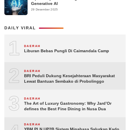
Generative AI
29 Desember 2025
DAILY VIRAL
1
DAERAH
Liburan Bebas Pungli Di Caimandala Camp
2
DAERAH
BRI Peduli Dukung Kesejahteraan Masyarakat
Lewat Bantuan Sembako di Probolinggo
3
DAERAH
The Art of Luxury Gastronomy: Why Jard’Or
defines the Best Fine Dining in Nusa Dua
DAERAH
YBM PLN UP2B Sistem Minahasa Salurkan Kado