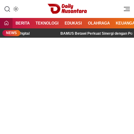
Lewati
ke
Menyajikan Fakta, Menginspirasi
Daily Nusantara
konten
Bangsa
BERITA
TEKNOLOGI
EDUKASI
OLAHRAGA
KEUANG
NEWS
i Ruang Digital
BAMUS Betawi Perkuat Sinergi dengan Polda 