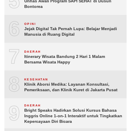
5
Unhas Awali Program SAPI SEHAT di Dusun
Bontorea
6
OPINI
Jejak Digital Tak Pernah Lupa: Belajar Menjadi
Manusia di Ruang Digital
7
DAERAH
Itinerary Wisata Bandung 2 Hari 1 Malam
Bersama Wisata Happy
8
KESEHATAN
Klinik Aborsi Medika: Layanan Konsultasi,
Pemeriksaan, dan Klinik Kuret di Jakarta Pusat
9
DAERAH
Bright Speaks Hadirkan Solusi Kursus Bahasa
Inggris Online 1-on-1 Interaktif untuk Tingkatkan
Kepercayaan Diri Bicara