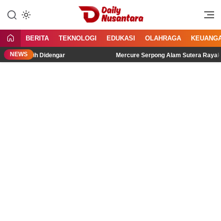
Lewati
ke
Menyajikan Fakta, Menginspirasi
Daily Nusantara
konten
Bangsa
BERITA
TEKNOLOGI
EDUKASI
OLAHRAGA
KEUANG
NEWS
rasa Lebih Didengar
Mercure Serpong Alam Sutera Rayakan S