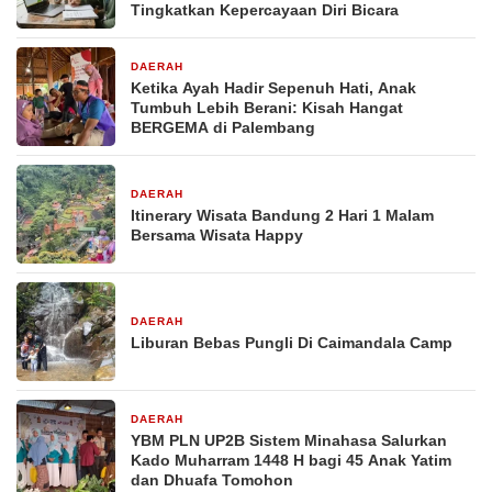
Tingkatkan Kepercayaan Diri Bicara
DAERAH
4 hari yang lalu
Ketika Ayah Hadir Sepenuh Hati, Anak
Tumbuh Lebih Berani: Kisah Hangat
BERGEMA di Palembang
DAERAH
5 hari yang lalu
Itinerary Wisata Bandung 2 Hari 1 Malam
Bersama Wisata Happy
DAERAH
6 hari yang lalu
Liburan Bebas Pungli Di Caimandala Camp
DAERAH
1 minggu yang lalu
YBM PLN UP2B Sistem Minahasa Salurkan
Kado Muharram 1448 H bagi 45 Anak Yatim
dan Dhuafa Tomohon