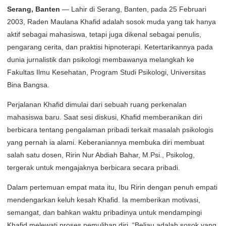
Serang, Banten
— Lahir di Serang, Banten, pada 25 Februari
2003, Raden Maulana Khafid adalah sosok muda yang tak hanya
aktif sebagai mahasiswa, tetapi juga dikenal sebagai penulis,
pengarang cerita, dan praktisi hipnoterapi. Ketertarikannya pada
dunia jurnalistik dan psikologi membawanya melangkah ke
Fakultas Ilmu Kesehatan, Program Studi Psikologi, Universitas
Bina Bangsa.
Perjalanan Khafid dimulai dari sebuah ruang perkenalan
mahasiswa baru. Saat sesi diskusi, Khafid memberanikan diri
berbicara tentang pengalaman pribadi terkait masalah psikologis
yang pernah ia alami. Keberaniannya membuka diri membuat
salah satu dosen, Ririn Nur Abdiah Bahar, M.Psi., Psikolog,
tergerak untuk mengajaknya berbicara secara pribadi.
Dalam pertemuan empat mata itu, Ibu Ririn dengan penuh empati
mendengarkan keluh kesah Khafid. Ia memberikan motivasi,
semangat, dan bahkan waktu pribadinya untuk mendampingi
Khafid melewati proses pemulihan diri. “Beliau adalah sosok yang