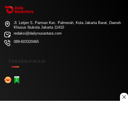
Jl. Letjen S. Parman Kec. Palmerah, Kota Jakarta Barat, Daerah
Khusus Ibukota Jakarta 11410
redaksi@dailynusantara.com
089-603320465
TERVERIFIKASI
Menu Kanal
Nasional
Daerah
Ekonomi
Pendidikan
Internasional
Hiburan
Olahraga
Teknologi
Keuangan