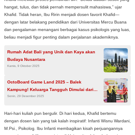
hangat, tulus, dan tidak pernah mempersulit mahasiswa,” ujar
Khafid. Tidak heran, Ibu Ririn menjadi dosen favorit Khafid—
dengan latar belakang pendidikan dari Universitas Mercu Buana
dan pengalaman menangani berbagai kasus psikologis yang luas,
beliau menjadi figur penting dalam perjalanan akademiknya.
Rumah Adat Bali yang Unik dan Kaya akan
Budaya Nusantara
Kamis, 9 Oktober 2025
OctoBoard Game Land 2025 – Balek
Kampung! Keluarga Tangguh Dimulai dari
Senin, 29 Desember 2025
Main Bareng, Ngobrol Bareng, dan Tumbuh
Bareng
Hari-hari kuliah pun bergulir. Di hari kedua, Khafid bertemu
dengan dosen lain yang tak kalah inspiratif: Infanti Wisnu Wardani,
M.Psi., Psikolog. Ibu Infanti membagikan kisah perjuangannya