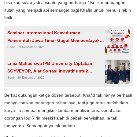
bisa kau sulap jadi sesuatu yang berharga.” Kritik membangun
itulah yang menjadi api semangat bagi Khafid untuk menulis lebih
baik.
Seminar Internasional Kemaduraan:
Pemerintah Jawa Timur Gagal Memberdayakan
Senin, 29 Desember 2025
SDM di Madura
Lima Mahasiswa IPB University Ciptakan
SOYVEYOR, Alat Sortasi Inovatif untuk
Senin, 29 Desember 2025
Optimalkan Produksi Tempe UMKM
Berkat dukungan ketiga dosen tersebut, Khafid tak hanya berhasil
menyelesaikan tantangan pribadinya, tapi juga terus melahirkan
karya. Ia sempat mengikuti lomba menulis internasional atas
dorongan Ibu Ririn meski kalah di babak penyisihan, ia tak
menyerah. Semangatnya tak padam.