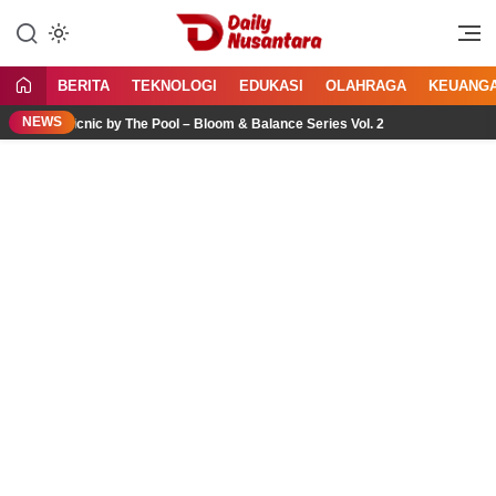
Lewati
ke
Menyajikan Fakta, Menginspirasi
Daily Nusantara
konten
Bangsa
BERITA
TEKNOLOGI
EDUKASI
OLAHRAGA
KEUANG
NEWS
 Picnic by The Pool – Bloom & Balance Series Vol. 2
Jasa 