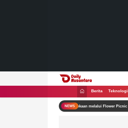
Lewati
ke
konten
Daily Nusantara
Menyajikan Fakta, Menginspirasi Ban
Berita
Teknologi
Sutera Rayakan Semangat Kemerdekaan melalui Flower Picnic by The P
NEWS