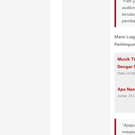
“Film 
audion
teruta
pemba
Mario Lui
Perhimpun
Musik T
Dengar 
Rabu, 8 Ok
Apa Nama
Jumat, 24 
“Apapu
maupun