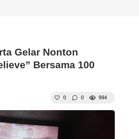
rta Gelar Nonton
elieve” Bersama 100
0
0
994