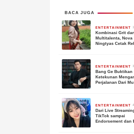
BACA JUGA
ENTERTAINMENT
y
Kombinasi Grit da
Multitalenta, Nova 
Ningtyas Cetak Re
Kerja Dua Minggu 
Lulus
ENTERTAINMENT
y
Bang Ge Buktikan
Ketekunan Mengan
Perjalanan Dari Mu
Menuju Kesukses
ENTERTAINMENT
y
Dari Live Streamin
TikTok sampai
Endorsement dan 
Resmi: Langkah-l
Sukses Melinda Ya