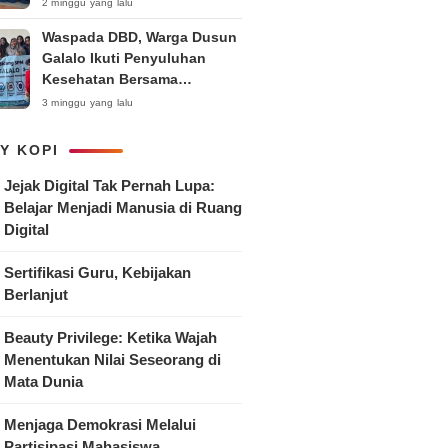
Anak
2 minggu yang lalu
Waspada DBD, Warga Dusun
Galalo Ikuti Penyuluhan
Kesehatan Bersama
Mahasiswa Pemberdayaan
3 minggu yang lalu
Masyarakat R-15 UNTAG
Surabaya 2026
Y KOPI
Jejak Digital Tak Pernah Lupa:
Belajar Menjadi Manusia di Ruang
Digital
Sertifikasi Guru, Kebijakan
Berlanjut
Beauty Privilege: Ketika Wajah
Menentukan Nilai Seseorang di
Mata Dunia
Menjaga Demokrasi Melalui
Partisipasi Mahasiswa