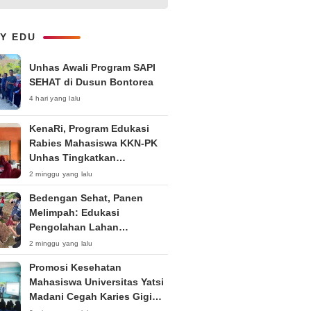
Layanan B2B dan Perluas
Jangkauan Bisnis
LY EDU
Unhas Awali Program SAPI
SEHAT di Dusun Bontorea
4 hari yang lalu
KenaRi, Program Edukasi
Rabies Mahasiswa KKN-PK
Unhas Tingkatkan
Kesadaran Siswa SD Negeri 4
2 minggu yang lalu
Maccorawalie
Bedengan Sehat, Panen
Melimpah: Edukasi
Pengolahan Lahan
Bedengan Organik bagi KWT
2 minggu yang lalu
dan Ibu PKK RT 04 RW 01
Promosi Kesehatan
Kelurahan Pakintelan
Mahasiswa Universitas Yatsi
Madani Cegah Karies Gigi