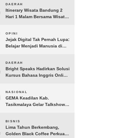
6
DAERAH
Itinerary Wisata Bandung 2
Hari 1 Malam Bersama Wisata
Happy
7
OPINI
Jejak Digital Tak Pernah Lupa:
Belajar Menjadi Manusia di
Ruang Digital
8
DAERAH
Bright Speaks Hadirkan Solusi
Kursus Bahasa Inggris Online
1-on-1 Interaktif untuk
Tingkatkan Kepercayaan Diri
9
NASIONAL
Bicara
GEMA Keadilan Kab.
Tasikmalaya Gelar Talkshow
Kepemudaan “Peran Strategis
Pemuda dalam Upaya Bela
10
BISNIS
Negara di Era Post-Truth”
Lima Tahun Berkembang,
Golden Black Coffee Perkuat