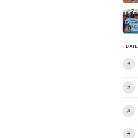
DAIL
#
#
#
#