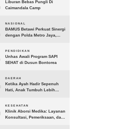
1
Liburan Bebas Pungli Di
Caimandala Camp
2
NASIONAL
BAMUS Betawi Perkuat Sinergi
dengan Polda Metro Jaya,
Tegaskan Komitmen Menjaga
Jakarta Aman, Damai, dan
3
PENDIDIKAN
Kondusif Jelang HUT ke-81
Unhas Awali Program SAPI
Republik Indonesia
SEHAT di Dusun Bontorea
4
DAERAH
Ketika Ayah Hadir Sepenuh
Hati, Anak Tumbuh Lebih
Berani: Kisah Hangat
BERGEMA di Palembang
5
KESEHATAN
Klinik Aborsi Medika: Layanan
Konsultasi, Pemeriksaan, dan
Klinik Kuret di Jakarta Pusat