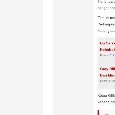
Tionghoa J
sangat ant
Film ini m
Perhimpun
kebangsaan
Bu Salsa
Keheboh
Kamis, 23 
Gray Ril
Dari Mi
Senin, 1 Ju
Ketua GEM
kepada pr