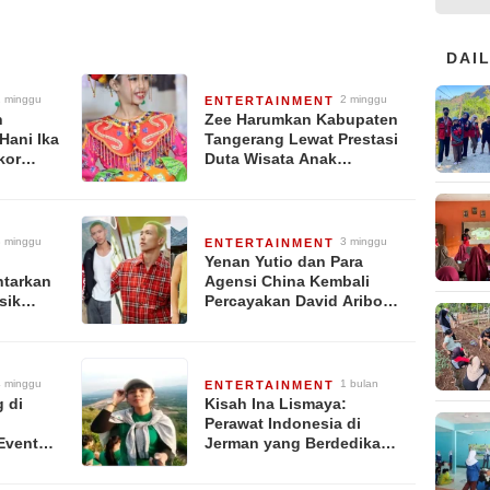
DAI
1 minggu
2 minggu
ENTERTAINMENT
ang lalu
yang lalu
n
Zee Harumkan Kabupaten
Hani Ika
Tangerang Lewat Prestasi
kor
Duta Wisata Anak
Setelah
Indonesia 2026
3 minggu
3 minggu
ENTERTAINMENT
ang lalu
yang lalu
Yenan Yutio dan Para
tarkan
Agensi China Kembali
sik
Percayakan David Aribowo
an
sebagai Asisten, Miliki
Magnetic Personality dan
Kreativitas dalam
Menciptakan Strategi
4 minggu
1 bulan
ENTERTAINMENT
Promosi
ang lalu
yang lalu
g di
Kisah Ina Lismaya:
Perawat Indonesia di
Event
Jerman yang Berdedikasi
angkah
Membangun Generasi
nti
Melalui Edukasi