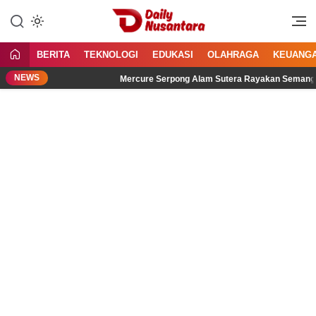
Lewati
ke
Menyajikan Fakta, Menginspirasi
Daily Nusantara
konten
Bangsa
BERITA
TEKNOLOGI
EDUKASI
OLAHRAGA
KEUANG
NEWS
dengar
Mercure Serpong Alam Sutera Rayakan Semangat Kemer