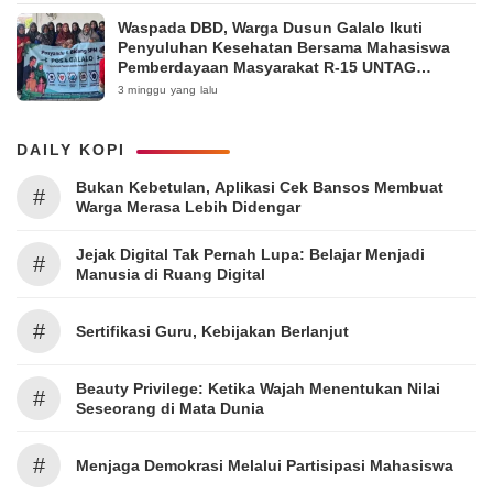
Waspada DBD, Warga Dusun Galalo Ikuti
Penyuluhan Kesehatan Bersama Mahasiswa
Pemberdayaan Masyarakat R-15 UNTAG
Surabaya 2026
3 minggu yang lalu
DAILY KOPI
Bukan Kebetulan, Aplikasi Cek Bansos Membuat
#
Warga Merasa Lebih Didengar
Jejak Digital Tak Pernah Lupa: Belajar Menjadi
#
Manusia di Ruang Digital
#
Sertifikasi Guru, Kebijakan Berlanjut
Beauty Privilege: Ketika Wajah Menentukan Nilai
#
Seseorang di Mata Dunia
#
Menjaga Demokrasi Melalui Partisipasi Mahasiswa