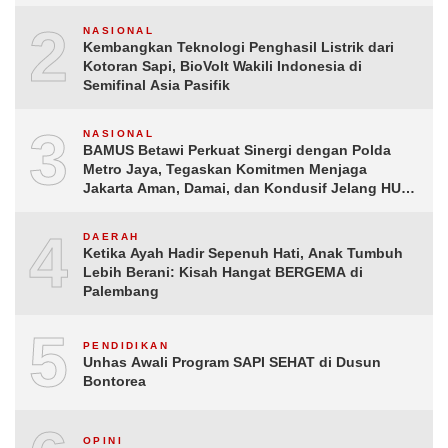
2
NASIONAL
Kembangkan Teknologi Penghasil Listrik dari
Kotoran Sapi, BioVolt Wakili Indonesia di
Semifinal Asia Pasifik
3
NASIONAL
BAMUS Betawi Perkuat Sinergi dengan Polda
Metro Jaya, Tegaskan Komitmen Menjaga
Jakarta Aman, Damai, dan Kondusif Jelang HUT
ke-81 Republik Indonesia
4
DAERAH
Ketika Ayah Hadir Sepenuh Hati, Anak Tumbuh
Lebih Berani: Kisah Hangat BERGEMA di
Palembang
5
PENDIDIKAN
Unhas Awali Program SAPI SEHAT di Dusun
Bontorea
OPINI