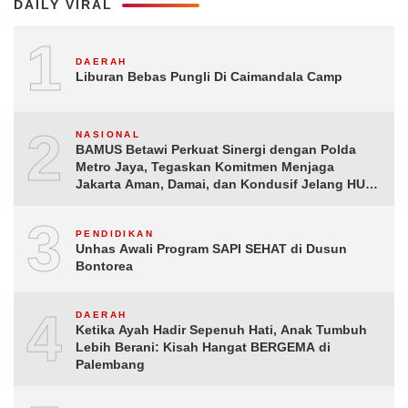
DAILY VIRAL
1
DAERAH
Liburan Bebas Pungli Di Caimandala Camp
2
NASIONAL
BAMUS Betawi Perkuat Sinergi dengan Polda
Metro Jaya, Tegaskan Komitmen Menjaga
Jakarta Aman, Damai, dan Kondusif Jelang HUT
ke-81 Republik Indonesia
3
PENDIDIKAN
Unhas Awali Program SAPI SEHAT di Dusun
Bontorea
4
DAERAH
Ketika Ayah Hadir Sepenuh Hati, Anak Tumbuh
Lebih Berani: Kisah Hangat BERGEMA di
Palembang