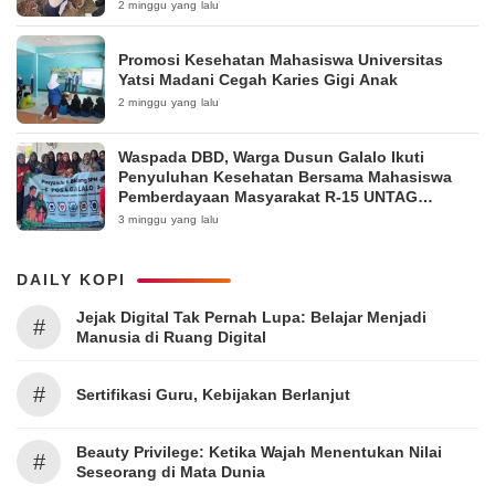
Pakintelan
2 minggu yang lalu
Promosi Kesehatan Mahasiswa Universitas
Yatsi Madani Cegah Karies Gigi Anak
2 minggu yang lalu
Waspada DBD, Warga Dusun Galalo Ikuti
Penyuluhan Kesehatan Bersama Mahasiswa
Pemberdayaan Masyarakat R-15 UNTAG
Surabaya 2026
3 minggu yang lalu
DAILY KOPI
Jejak Digital Tak Pernah Lupa: Belajar Menjadi
#
Manusia di Ruang Digital
#
Sertifikasi Guru, Kebijakan Berlanjut
Beauty Privilege: Ketika Wajah Menentukan Nilai
#
Seseorang di Mata Dunia