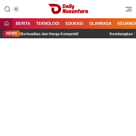
Lewati
ke
Menyajikan Fakta, Menginspirasi
Daily Nusantara
konten
Bangsa
BERITA
TEKNOLOGI
EDUKASI
OLAHRAGA
KEUANG
NEWS
 Produk Berkualitas dan Harga Kompetitif
Kembangkan Teknolo