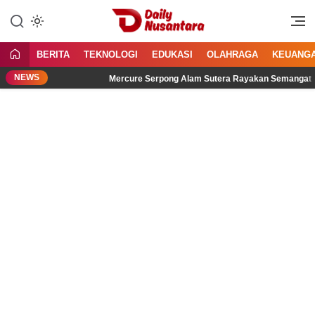
Lewati
ke
Menyajikan Fakta, Menginspirasi
Daily Nusantara
konten
Bangsa
BERITA
TEKNOLOGI
EDUKASI
OLAHRAGA
KEUANG
NEWS
dengar
Mercure Serpong Alam Sutera Rayakan Semangat Kemer